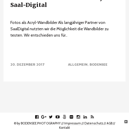
Saal-Digital
Fotos als Acryl-Wandbilder Als langjähriger Partner von
SaalDigital nutzten wir die Möglichkeit die Wandbilder zu
testen. Wir entschieden uns für..
20. DEZEMBER 2017
ALLGEMEIN
BODENSEE
facebook
gplus
twitter
youtube
fivehundredpx
flickr
instagram
linkedin
rss
© by BODENSEE.PHOTOGRAPHY //
Impressum
//
Datenschutz
//
AGB
//
Kontakt